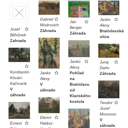
Gabriel
Janko
Ján
Modrovich
Alexy
Berger
Josef
Záhrada
Bratislavská
Záhrada
Běhůnek
ulica
Zahrada
Janko
Juraj
Alexy
Daňo
Konštantín
Pohľad
Janko
Záhrada
Kövári-
na
Alexy
Kačmarik
Bratislavu
V
V
od
záhrade
záhrade
Klariského
kostola
Teodor
Jozef
Mousson
Elemír
V
Ernest
Halász-
záhrade