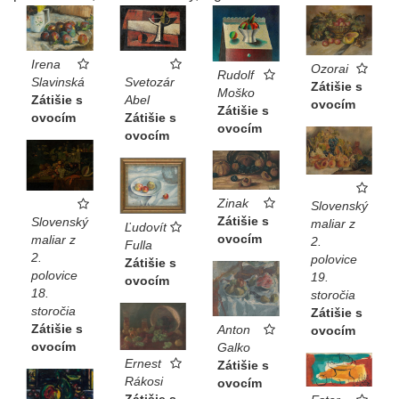
Irena
Ozorai
Rudolf
Slavinská
Svetozár
Zátišie s
Moško
Zátišie s
Abel
ovocím
Zátišie s
ovocím
Zátišie s
ovocím
ovocím
Zinak
Slovenský
Zátišie s
Slovenský
maliar z
Ľudovít
ovocím
maliar z
2.
Fulla
2.
polovice
Zátišie s
polovice
19.
ovocím
18.
storočia
storočia
Zátišie s
Zátišie s
Anton
ovocím
ovocím
Galko
Ernest
Zátišie s
Rákosi
ovocím