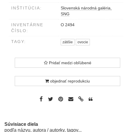
INŠTITÚCIA:
Slovenská národná galéria,
SNG
INVENTÁRNE
O 2494
ČÍSLO:
TAGY:
zátišie
ovocie
Pridať medzi obľúbené
objednať reprodukciu
Súvisiace diela
podľa názvu, autora / autorky, tagov...