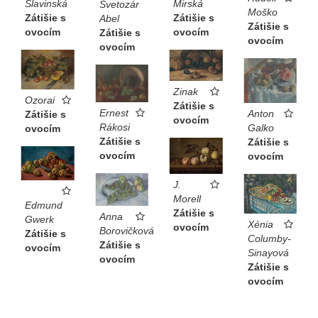
Slavinská
Mirská
Svetozár
Moško
Zátišie s
Zátišie s
Abel
Zátišie s
ovocím
ovocím
Zátišie s
ovocím
ovocím
Zinak
Ozorai
Zátišie s
Ernest
Anton
Zátišie s
ovocím
Rákosi
Galko
ovocím
Zátišie s
Zátišie s
ovocím
ovocím
J.
Morell
Edmund
Zátišie s
Anna
Gwerk
Xénia
ovocím
Borovičková
Zátišie s
Columby-
Zátišie s
ovocím
Sinayová
ovocím
Zátišie s
ovocím