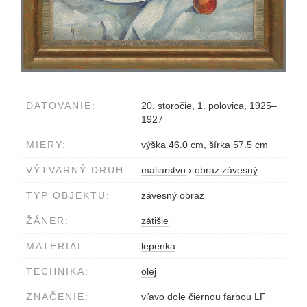
DATOVANIE:
20. storočie, 1. polovica, 1925–
1927
MIERY:
výška 46.0 cm, šírka 57.5 cm
VÝTVARNÝ DRUH:
maliarstvo
›
obraz závesný
TYP OBJEKTU:
závesný obraz
ŽÁNER:
zátišie
MATERIÁL:
lepenka
TECHNIKA:
olej
ZNAČENIE:
vľavo dole čiernou farbou LF