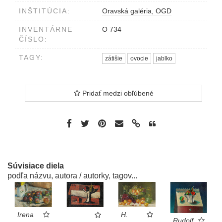
INŠTITÚCIA:
Oravská galéria, OGD
INVENTÁRNE
O 734
ČÍSLO:
TAGY:
zátišie
ovocie
jablko
Pridať medzi obľúbené
Súvisiace diela
podľa názvu, autora / autorky, tagov...
Irena
H.
Rudolf