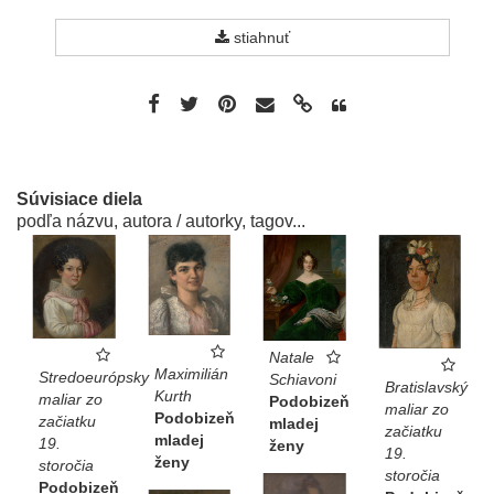
stiahnuť
Súvisiace diela
podľa názvu, autora / autorky, tagov...
Natale
Maximilián
Stredoeurópsky
Schiavoni
Bratislavský
Kurth
maliar zo
Podobizeň
maliar zo
Podobizeň
začiatku
mladej
začiatku
mladej
19.
ženy
19.
ženy
storočia
storočia
Podobizeň