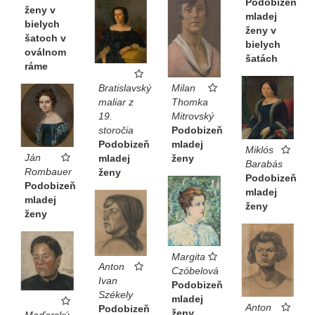
Podobizeň
ženy v
mladej
bielych
ženy v
šatoch v
bielych
oválnom
šatách
ráme
Bratislavský
Milan
maliar z
Thomka
19.
Mitrovský
storočia
Podobizeň
Podobizeň
mladej
Miklós
Ján
mladej
ženy
Barabás
Rombauer
ženy
Podobizeň
Podobizeň
mladej
mladej
ženy
ženy
Margita
Anton
Czóbelová
Ivan
Podobizeň
Székely
mladej
Anton
Podobizeň
ženy
Maďarský