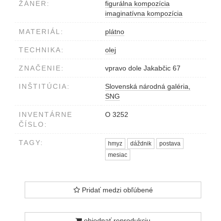
ŽÁNER:
figurálna kompozícia
imaginatívna kompozícia
MATERIÁL:
plátno
TECHNIKA:
olej
ZNAČENIE:
vpravo dole Jakabčic 67
INŠTITÚCIA:
Slovenská národná galéria,
SNG
INVENTÁRNE
O 3252
ČÍSLO:
TAGY:
hmyz
dáždnik
postava
mesiac
Pridať medzi obľúbené
objednať reprodukciu