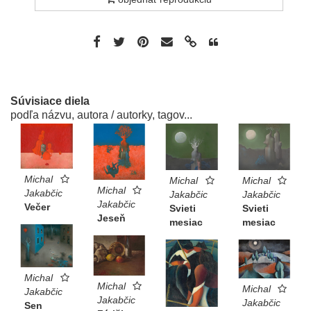
Súvisiace diela
podľa názvu, autora / autorky, tagov...
Michal
Michal
Michal
Michal
Jakabčic
Jakabčic
Jakabčic
Jakabčic
Večer
Svieti
Svieti
Jeseň
mesiac
mesiac
Michal
Michal
Michal
Jakabčic
Jakabčic
Jakabčic
Sen