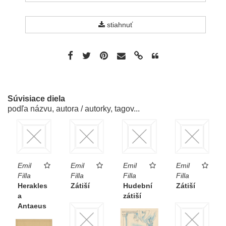
stiahnuť
Súvisiace diela
podľa názvu, autora / autorky, tagov...
Emil
Emil
Emil
Emil
Filla
Filla
Filla
Filla
Herakles
Zátiší
Hudební
Zátiší
a
zátiší
Antaeus