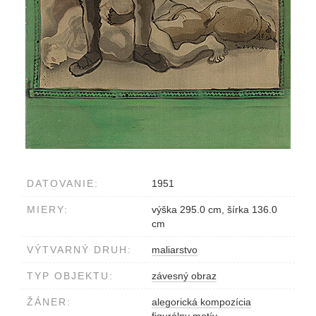
DATOVANIE:
1951
MIERY:
výška 295.0 cm, šírka 136.0
cm
VÝTVARNÝ DRUH:
maliarstvo
TYP OBJEKTU:
závesný obraz
ŽÁNER:
alegorická kompozícia