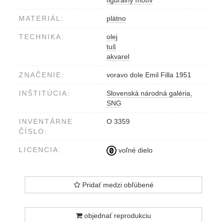
figurálny motív
MATERIÁL:
plátno
TECHNIKA:
olej
tuš
akvarel
ZNAČENIE:
voravo dole Emil Filla 1951
INŠTITÚCIA:
Slovenská národná galéria,
SNG
INVENTÁRNE
O 3359
ČÍSLO:
LICENCIA:
voľné dielo
Pridať medzi obľúbené
objednať reprodukciu