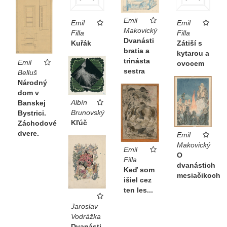
Emil
Emil
Emil
Makovický
Filla
Filla
Dvanásti
Kuřák
Zátiší s
bratia a
kytarou a
trinásta
Emil
ovocem
sestra
Belluš
Národný
dom v
Albín
Banskej
Brunovský
Bystrici.
Kľúč
Záchodové
dvere.
Emil
Makovický
Emil
O
Filla
dvanástich
Keď som
mesiačikoch
išiel cez
ten les...
Jaroslav
Vodrážka
Dvanásti