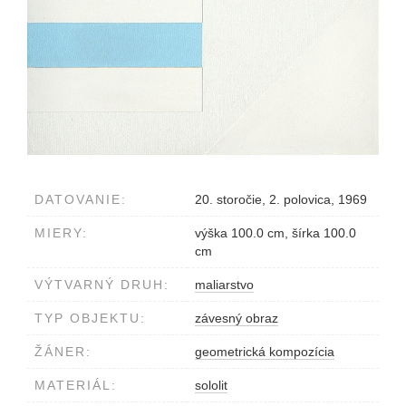
DATOVANIE:
20. storočie, 2. polovica, 1969
MIERY:
výška 100.0 cm, šírka 100.0
cm
VÝTVARNÝ DRUH:
maliarstvo
TYP OBJEKTU:
závesný obraz
ŽÁNER:
geometrická kompozícia
MATERIÁL:
sololit