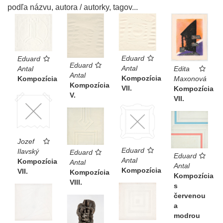
podľa názvu, autora / autorky, tagov...
Eduard
Eduard
Eduard
Antal
Edita
Antal
Antal
Kompozícia
Maxonová
Kompozícia
Kompozícia
VII.
Kompozícia
V.
VII.
Jozef
Eduard
Ilavský
Eduard
Eduard
Antal
Kompozícia
Antal
Antal
Kompozícia
VII.
Kompozícia
Kompozícia
VIII.
s
červenou
a
modrou