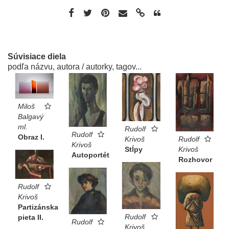
Súvisiace diela
podľa názvu, autora / autorky, tagov...
Miloš
Balgavý
ml.
Rudolf
Rudolf
Obraz I.
Krivoš
Rudolf
Krivoš
Stĺpy
Krivoš
Autoportét
Rozhovor
Rudolf
Krivoš
Partizánska
Rudolf
pieta II.
Rudolf
Krivoš