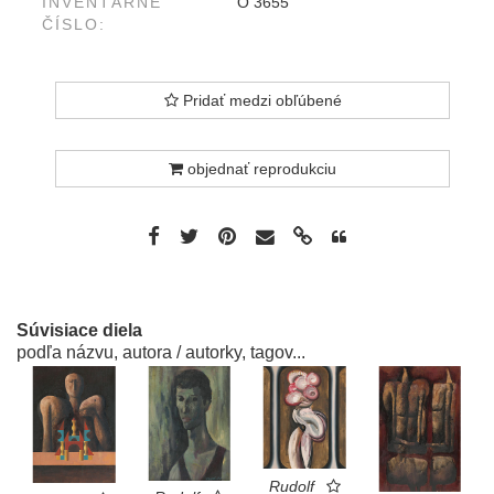
INVENTÁRNE
O 3655
ČÍSLO:
Pridať medzi obľúbené
objednať reprodukciu
Súvisiace diela
podľa názvu, autora / autorky, tagov...
Rudolf