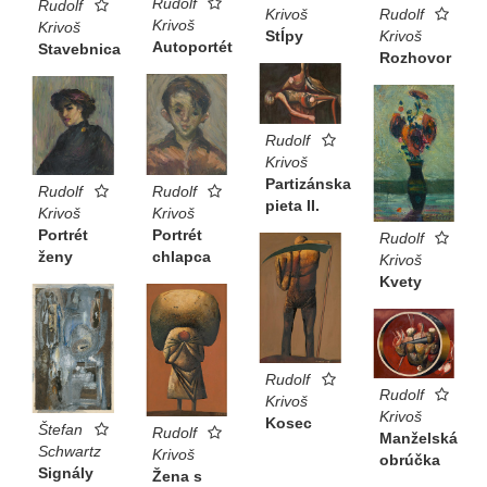
Rudolf
Rudolf
Krivoš
Rudolf
Krivoš
Krivoš
Stĺpy
Krivoš
Autoportét
Stavebnica
Rozhovor
Rudolf
Krivoš
Partizánska
Rudolf
Rudolf
pieta II.
Krivoš
Krivoš
Portrét
Portrét
Rudolf
chlapca
ženy
Krivoš
Kvety
Rudolf
Rudolf
Krivoš
Krivoš
Kosec
Štefan
Rudolf
Manželská
Schwartz
Krivoš
obrúčka
Signály
Žena s