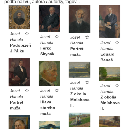
podľa názvu, autora / autorky, tagov...
Jozef
Jozef
Jozef
Hanula
Hanula
Jozef
Hanula
Podobizeň
Ferko
Hanula
Portrét
J.Pálku
Skycák
Eduard
muža
Beneš
Jozef
Jozef
Hanula
Jozef
Jozef
Hanula
Z okolia
Hanula
Hanula
Z okolia
Mníchova
Hlava
Portrét
Mníchova
II.
starého
muža
II.
muža