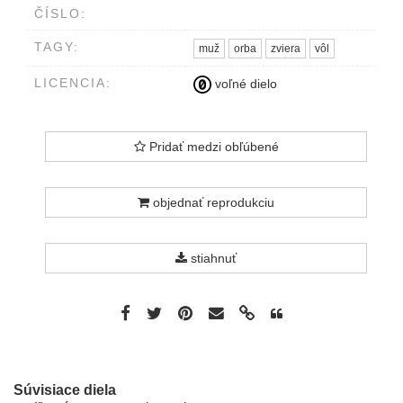
ČÍSLO:
TAGY:
muž
orba
zviera
vôl
LICENCIA:
voľné dielo
Pridať medzi obľúbené
objednať reprodukciu
stiahnuť
Súvisiace diela