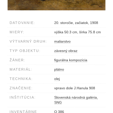
DATOVANIE:
20. storočie, začiatok, 1908
MIERY:
výška 50.3 cm, šírka 75.8 cm
VÝTVARNÝ DRUH:
maliarstvo
TYP OBJEKTU:
závesný obraz
ŽÁNER:
figurálna kompozícia
MATERIÁL:
plátno
TECHNIKA:
olej
ZNAČENIE:
vpravo dole J.Hanula 908
INŠTITÚCIA:
Slovenská národná galéria,
SNG
INVENTÁRNE
O 386