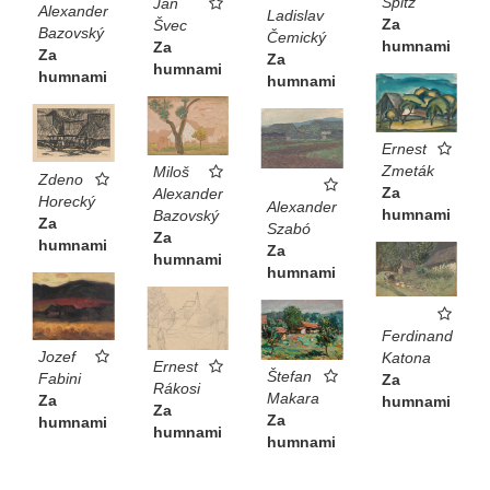
Špitz
Ján
Alexander
Ladislav
Za
Švec
Bazovský
Čemický
humnami
Za
Za
Za
humnami
humnami
humnami
Ernest
Zmeták
Miloš
Zdeno
Za
Alexander
Horecký
Alexander
humnami
Bazovský
Za
Szabó
Za
humnami
Za
humnami
humnami
Ferdinand
Jozef
Katona
Ernest
Štefan
Fabini
Za
Rákosi
Makara
Za
humnami
Za
Za
humnami
humnami
humnami