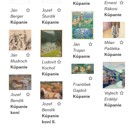
Ernest
Kúpanie
Rákosi
Ján
Jozef
Kúpanie
Berger
Šturdík
Kúpanie
Kúpanie
Milan
Ján
Paštéka
Trojan
Kúpanie
Ján
Kúpanie
Mudroch
Ľudovít
Kúpanie
Kochoľ
Kúpanie
František
Gajdoš
Vojtech
Jozef
Kúpanie
Erdélyi
Bendík
Jozef
Kúpanie
Kúpanie
Bendík
koní
Kúpanie
koní II.