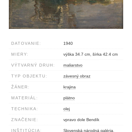
DATOVANIE:
1940
MIERY:
výška 34.7 cm, šírka 42.4 cm
VÝTVARNÝ DRUH:
maliarstvo
TYP OBJEKTU:
závesný obraz
ŽÁNER:
krajina
MATERIÁL:
plátno
TECHNIKA:
olej
ZNAČENIE:
vpravo dole Bendík
INŠTITÚCIA:
Slovenská národná galéria,