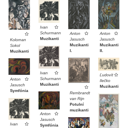
Ivan
Schurmann
Anton
Anton
Muzikanti
Jasusch
Jasusch
Koloman
Muzikanti
Muzikanti
Sokol
I.
II.
Muzikanti
Ivan
Ľudovít
Schurmann
Anton
Ilečko
Muzikanti
Jasusch
Muzikanti
Symfónia
Rembrandt
van Rijn
Potulní
muzikanti
Anton
Jasusch
Ivan
Symfónia