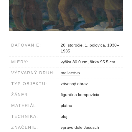
DATOVANIE:
20. storočie, 1. polovica, 1930–
1935
MIERY:
výška 80.0 cm, šírka 95.5 cm
VÝTVARNÝ DRUH:
maliarstvo
TYP OBJEKTU:
závesný obraz
ŽÁNER:
figurálna kompozícia
MATERIÁL:
plátno
TECHNIKA:
olej
ZNAČENIE:
vpravo dole Jasusch