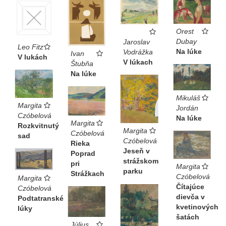
Orest
Dubay
Jaroslav
Leo Fitz
Na lúke
Vodrážka
Ivan
V lukách
V lúkach
Štubňa
Na lúke
Mikuláš
Margita
Jordán
Czóbelová
Na lúke
Margita
Rozkvitnutý
Margita
Czóbelová
sad
Czóbelová
Rieka
Jeseň v
Poprad
strážskom
pri
Margita
parku
Strážkach
Czóbelová
Margita
Čítajúce
Czóbelová
dievča v
Podtatranské
kvetinových
lúky
šatách
Július