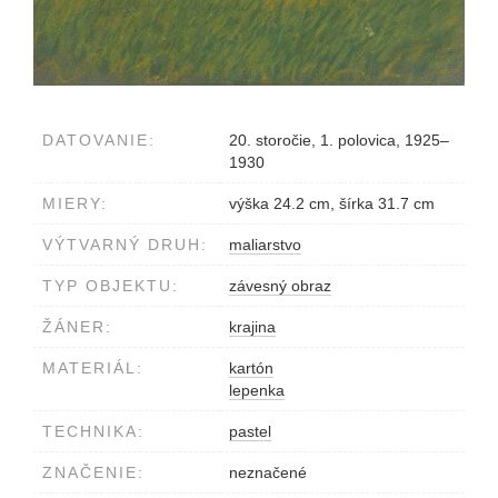
DATOVANIE:
20. storočie, 1. polovica, 1925–
1930
MIERY:
výška 24.2 cm, šírka 31.7 cm
VÝTVARNÝ DRUH:
maliarstvo
TYP OBJEKTU:
závesný obraz
ŽÁNER:
krajina
MATERIÁL:
kartón
lepenka
TECHNIKA:
pastel
ZNAČENIE:
neznačené