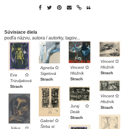
Súvisiace diela
podľa názvu, autora / autorky, tagov...
Vincent
Hložník
Vincent
Agneša
Strach
Hložník
Sigetová
Eva
Strach
Strach
Trizuljaková
Strach
Vincent
Hložník
Juraj
Strach
Deák
Strach
Gabriel
Štrba st.
Július