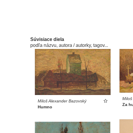
Súvisiace diela
podľa názvu, autora / autorky, tagov...
Miloš
Miloš Alexander Bazovský
Za h
Humno