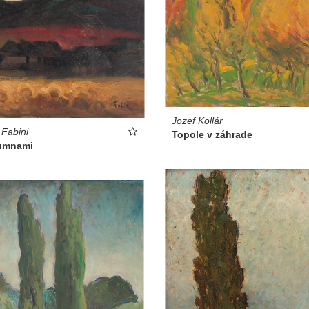
Jozef Kollár
 Fabini
Topole v záhrade
umnami