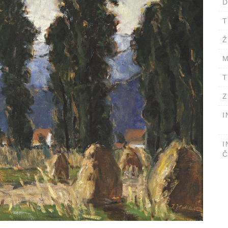
D
T
Ž
M
T
Z
I
I
Č