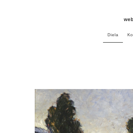
we
Diela
Ko