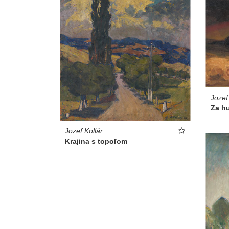
Jozef
Za h
Jozef Kollár
Krajina s topoľom