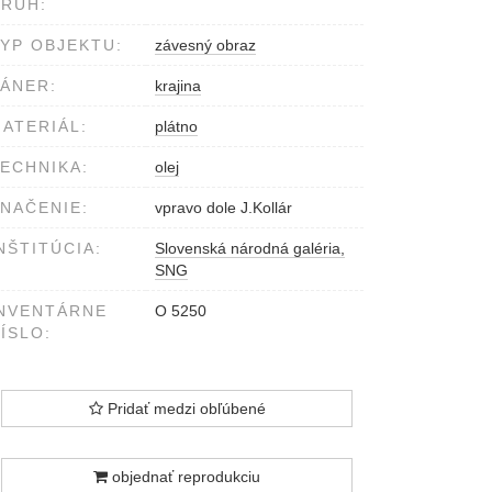
RUH:
YP OBJEKTU:
závesný obraz
ÁNER:
krajina
ATERIÁL:
plátno
ECHNIKA:
olej
NAČENIE:
vpravo dole J.Kollár
NŠTITÚCIA:
Slovenská národná galéria,
SNG
NVENTÁRNE
O 5250
ÍSLO:
Pridať medzi obľúbené
objednať reprodukciu