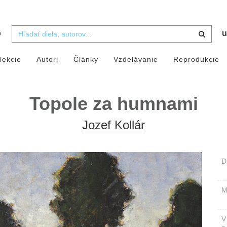
b
u
lekcie
Autori
Články
Vzdelávanie
Reprodukcie
Topole za humnami
Jozef Kollár
D
M