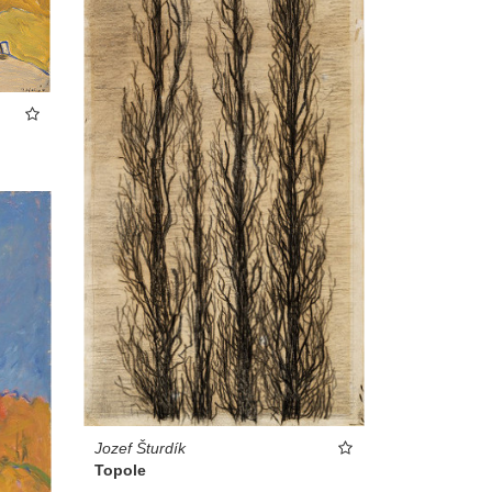
Jozef Šturdík
Topole