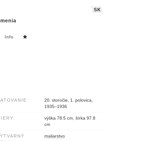
SK
menia
Info
ATOVANIE:
20. storočie, 1. polovica,
1935–1936
IERY:
výška 78.5 cm, šírka 97.8
cm
VÝTVARNÝ
maliarstvo