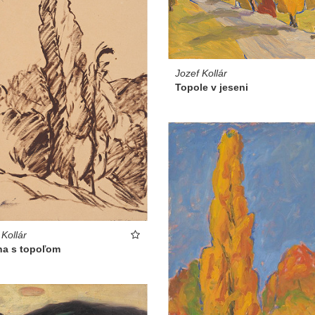
Jozef Kollár
Topole v jeseni
 Kollár
na s topoľom