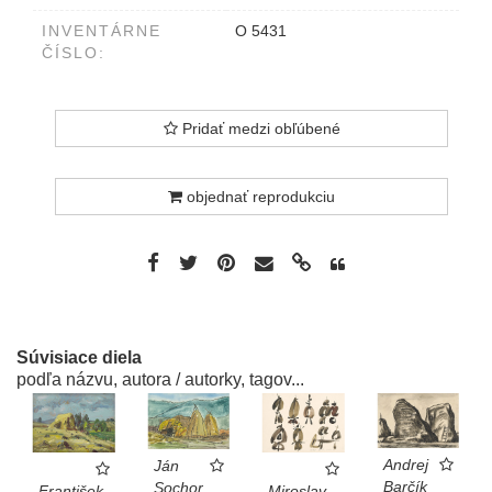
INVENTÁRNE
O 5431
ČÍSLO:
Pridať medzi obľúbené
objednať reprodukciu
Súvisiace diela
podľa názvu, autora / autorky, tagov...
Andrej
Ján
Barčík
Sochor
František
Miroslav