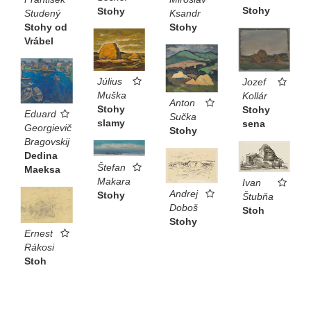
Stohy
Stohy
Studený
Ksandr
Stohy od
Stohy
Vrábel
Július
Jozef
Muška
Kollár
Anton
Stohy
Stohy
Eduard
Sučka
slamy
sena
Georgievič
Stohy
Bragovskij
Dedina
Štefan
Maeksa
Makara
Ivan
Andrej
Stohy
Štubňa
Doboš
Stoh
Stohy
Ernest
Rákosi
Stoh