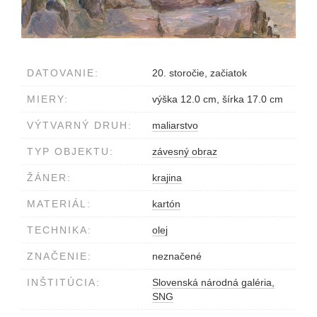
DATOVANIE:
20. storočie, začiatok
MIERY:
výška 12.0 cm, šírka 17.0 cm
VÝTVARNÝ DRUH:
maliarstvo
TYP OBJEKTU:
závesný obraz
ŽÁNER:
krajina
MATERIÁL:
kartón
TECHNIKA:
olej
ZNAČENIE:
neznačené
INŠTITÚCIA:
Slovenská národná galéria,
SNG