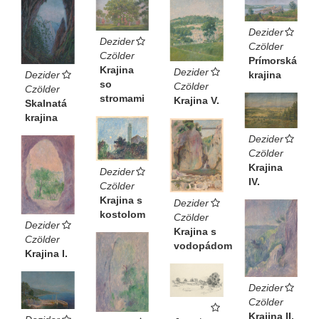
Dezider
Dezider
Czölder
Czölder
Prímorská
Krajina
Dezider
Dezider
krajina
so
Czölder
Czölder
stromami
Krajina V.
Skalnatá
krajina
Dezider
Czölder
Krajina
Dezider
IV.
Czölder
Krajina s
Dezider
kostolom
Czölder
Dezider
Krajina s
Czölder
vodopádom
Krajina I.
Dezider
Czölder
Krajina II.