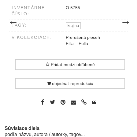
INVENTÁRNE
O 5755
ČÍSLO:
predchádzajúce dielo
nasledujú
←
→
TAGY:
krajina
V KOLEKCIÁCH:
Prerušená pieseň
Filla – Fulla
Pridať medzi obľúbené
objednať reprodukciu
Súvisiace diela
podľa názvu, autora / autorky, tagov...