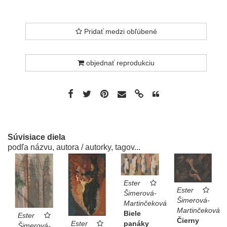
Pridať medzi obľúbené
objednať reprodukciu
Súvisiace diela
podľa názvu, autora / autorky, tagov...
Ester
Ester
Šimerová-
Šimerová-
Martinčeková
Martinčeková
Biele
Ester
Čierny
Ester
panáky
Šimerová-