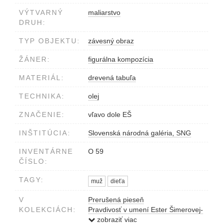
VÝTVARNÝ
maliarstvo
DRUH:
TYP OBJEKTU:
závesný obraz
ŽÁNER:
figurálna kompozícia
MATERIÁL:
drevená tabuľa
TECHNIKA:
olej
ZNAČENIE:
vľavo dole EŠ
INŠTITÚCIA:
Slovenská národná galéria, SNG
INVENTÁRNE
O 59
ČÍSLO:
TAGY:
muž
dieťa
V
Prerušená pieseň
KOLEKCIÁCH:
Pravdivosť v umení Ester Šimerovej-
Martinčekovej
zobraziť viac