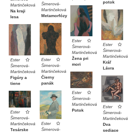
potok
Šimerová-
Martinčeková
Martinčeková
Na kraji
Metamorfózy
lesa
Ester
Ester
Šimerová-
Šimerová-
Martinčeková
Martinčeková
Žena pri
Ester
Ester
Kráľ
mori
Šimerová-
Šimerová-
Lávra
Martinčeková
Martinčeková
Čierny
Figúry a
panák
tiene
Ester
Šimerová-
Martinčeková
Ester
Potok
Ester
Šimerová-
Šimerová-
Martinčeková
Ester
Martinčeková
Dva
Šimerová-
Tesárske
sediace