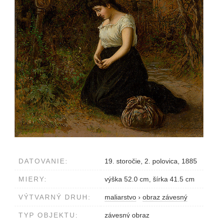
DATOVANIE:
19. storočie, 2. polovica, 1885
MIERY:
výška 52.0 cm, šírka 41.5 cm
VÝTVARNÝ DRUH:
maliarstvo
›
obraz závesný
TYP OBJEKTU:
závesný obraz