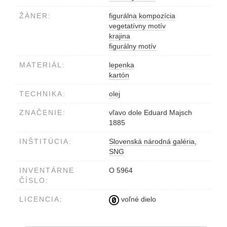
ŽÁNER:
figurálna kompozícia
vegetatívny motív
krajina
figurálny motív
MATERIÁL:
lepenka
kartón
TECHNIKA:
olej
ZNAČENIE:
vľavo dole Eduard Majsch
1885
INŠTITÚCIA:
Slovenská národná galéria,
SNG
INVENTÁRNE
O 5964
ČÍSLO:
LICENCIA:
voľné dielo