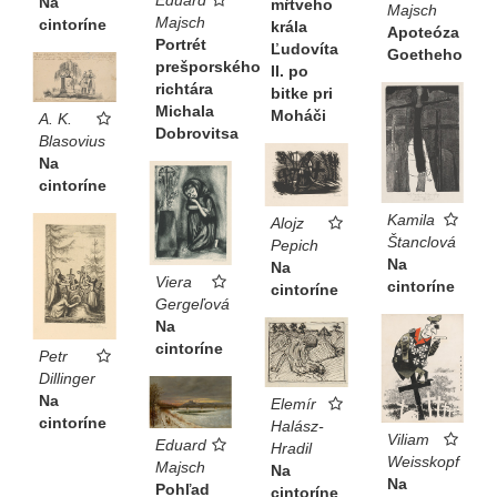
Na
mŕtveho
Majsch
Majsch
cintoríne
krála
Apoteóza
Portrét
Ľudovíta
Goetheho
prešporského
II. po
richtára
bitke pri
Michala
Moháči
A. K.
Dobrovitsa
Blasovius
Na
cintoríne
Kamila
Alojz
Štanclová
Pepich
Na
Na
Viera
cintoríne
cintoríne
Gergeľová
Na
cintoríne
Petr
Dillinger
Na
Elemír
cintoríne
Halász-
Viliam
Eduard
Hradil
Weisskopf
Majsch
Na
Na
Pohľad
cintoríne