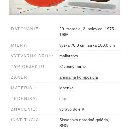
DATOVANIE:
20. storočie, 2. polovica, 1975–
1986
MIERY:
výška 70.0 cm, šírka 100.0 cm
VÝTVARNÝ DRUH:
maliarstvo
TYP OBJEKTU:
závesný obraz
ŽÁNER:
animálna kompozícia
MATERIÁL:
lepenka
TECHNIKA:
olej
ZNAČENIE:
vpravo dole K
INŠTITÚCIA:
Slovenská národná galéria,
SNG