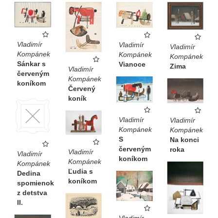
Vladimír
Vladimír
Vladimír
Kompánek
Kompánek
Kompánek
Sánkar s
Vianoce
Zima
Vladimír
červeným
Kompánek
koníkom
Červený
koník
Vladimír
Vladimír
Kompánek
Kompánek
S
Na konci
červeným
roka
Vladimír
Vladimír
koníkom
Kompánek
Kompánek
Ľudia s
Dedina
koníkom
spomienok
z detstva
II.
Vladimír