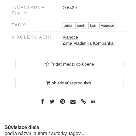
INVENTÁRNE
O 6429
ČÍSLO:
TAGY:
zima
sneh
kôň
vianoce
V KOLEKCIÁCH:
Vianoce
Zima Vladimíra Kompánka
Pridať medzi obľúbené
objednať reprodukciu
Súvisiace diela
podľa názvu, autora / autorky, tagov...