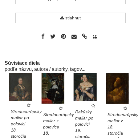
stiahnuť
Súvisiace diela
podľa názvu, autora / autorky, tagov...
Stredoeurópsky
Rakúsky
Stredoeurópsk
Stredoeurópsky
maliar po
maliar po
maliar z
maliar z
polovici
polovici
18.
polovice
18.
19.
storočia
18.
storočia
storočia