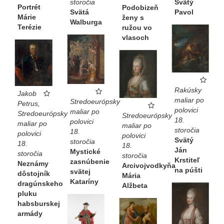
Svätý
storočia
Portrét
Podobizeň
Pavol
Svätá
Márie
ženy s
Walburga
Terézie
ružou vo
vlasoch
Rakúsky
Jakob
maliar po
Stredoeurópsky
Petrus,
polovici
maliar po
Stredoeurópsky
Stredoeurópsky
18.
polovici
maliar po
maliar po
storočia
18.
polovici
polovici
Svätý
storočia
18.
18.
Ján
Mystické
storočia
storočia
Krstiteľ
zasnúbenie
Neznámy
Arcivojvodkyňa
na púšti
svätej
dôstojník
Mária
Kataríny
dragúnskeho
Alžbeta
pluku
habsburskej
armády