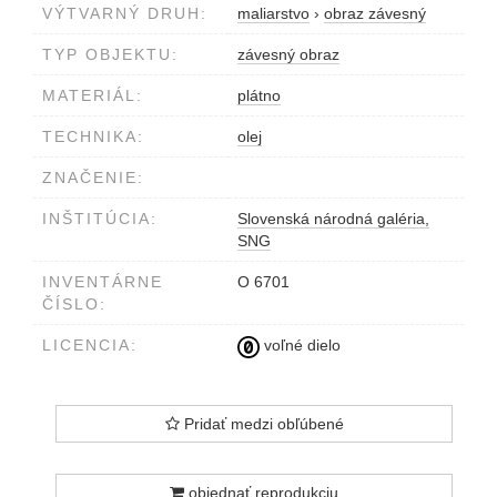
VÝTVARNÝ DRUH:
maliarstvo
›
obraz závesný
TYP OBJEKTU:
závesný obraz
MATERIÁL:
plátno
TECHNIKA:
olej
ZNAČENIE:
INŠTITÚCIA:
Slovenská národná galéria,
SNG
INVENTÁRNE
O 6701
ČÍSLO:
LICENCIA:
voľné dielo
Pridať medzi obľúbené
objednať reprodukciu