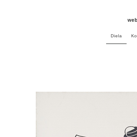
we
Diela
Ko