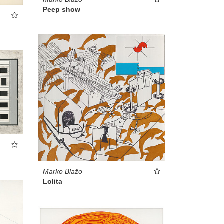
Peep show
Marko Blažo
Lolita