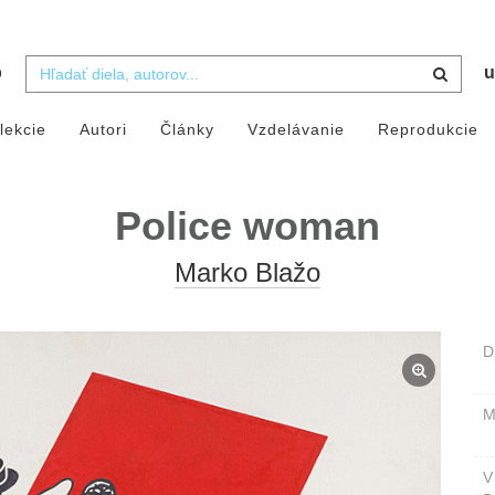
b
u
lekcie
Autori
Články
Vzdelávanie
Reprodukcie
Police woman
Marko Blažo
D
M