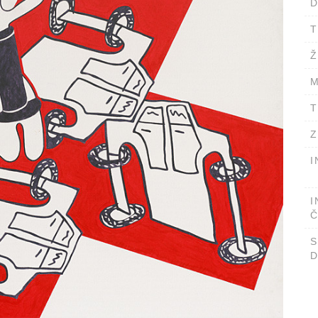
D
T
Ž
M
T
Z
I
I
Č
D