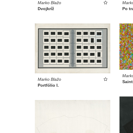
Marko
Marko Blažo
Po tr
Dvojkríž
Marko
Marko Blažo
Saint
Portfólio I.