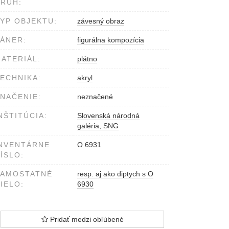
RUH:
YP OBJEKTU:
závesný obraz
ÁNER:
figurálna kompozícia
ATERIÁL:
plátno
ECHNIKA:
akryl
NAČENIE:
neznačené
NŠTITÚCIA:
Slovenská národná
galéria, SNG
NVENTÁRNE
O 6931
ÍSLO:
SAMOSTATNÉ
resp. aj ako diptych s O
IELO:
6930
Pridať medzi obľúbené