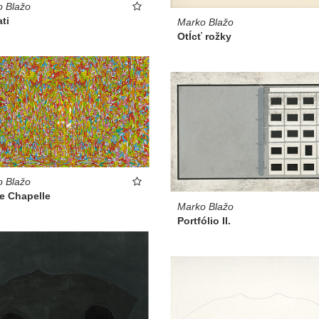
 Blažo
ati
Marko Blažo
Otĺcť rožky
 Blažo
e Chapelle
Marko Blažo
Portfólio II.