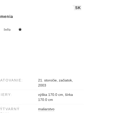
SK
menia
Info
ATOVANIE:
21. storočie, začiatok,
2003
IERY:
výška 170.0 cm, šírka
170.0 cm
VÝTVARNÝ
maliarstvo