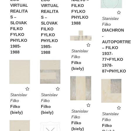
VIRTUAL
VIRTUAL
FILKO
REALITA
REALITA
FYLKO
S –
S –
PHYLKO
Stanislav
SLOVAK
SLOVAK
1988
Filko
FILKO
FILKO
DIACHRON
FYLKO
FYLKO
-
PHYLKO
PHYLKO
AUTOPORTRE
1985-
1985-
– FILKO
Stanislav
1988
1988
1937-
Filko
77+FYLKO
Filko
1978-
(biely)
87+PHYLKO
Stanislav
Stanislav
Filko
Filko
Filko
Filko
Stanislav
(biely)
(biely)
Stanislav
Filko
Filko
Filko
Filko
(biely)