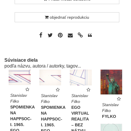
objednať reprodukciu
Súvisiace diela
podľa názvu, autora / autorky, tagov...
Stanislav
Stanislav
Stanislav
Filko
Filko
Filko
Stanislav
SPOMIENKA
SPOMIENKA
EGO
Filko
NA
NA
VIRTUAL
FYLKO
HAPPSOC-
HAPPSOC-
REALITA
I. 1965.
I. 1965.
– BEZ
EGO
EGO
NÁZVU –