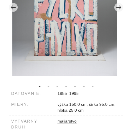
DATOVANIE:
1985–1995
MIERY:
výška 150.0 cm, šírka 95.0 cm,
hĺbka 25.0 cm
VÝTVARNÝ
maliarstvo
DRUH: