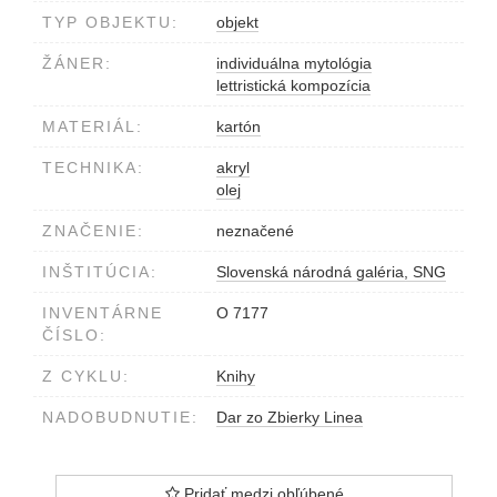
TYP OBJEKTU:
objekt
ŽÁNER:
individuálna mytológia
lettristická kompozícia
MATERIÁL:
kartón
TECHNIKA:
akryl
olej
ZNAČENIE:
neznačené
INŠTITÚCIA:
Slovenská národná galéria, SNG
INVENTÁRNE
O 7177
ČÍSLO:
Z CYKLU:
Knihy
NADOBUDNUTIE:
Dar zo Zbierky Linea
Pridať medzi obľúbené