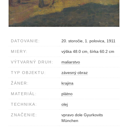
DATOVANIE:
20. storočie, 1. polovica, 1911
MIERY:
výška 48.0 cm, šírka 60.2 cm
VÝTVARNÝ DRUH:
maliarstvo
TYP OBJEKTU:
závesný obraz
ŽÁNER:
krajina
MATERIÁL:
plátno
TECHNIKA:
olej
ZNAČENIE:
vpravo dole Gyurkovits
München