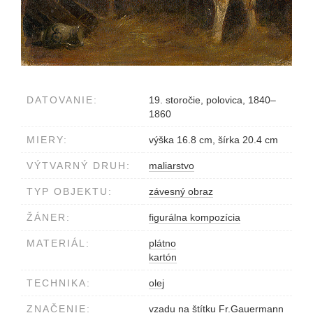
DATOVANIE:
19. storočie, polovica, 1840–
1860
MIERY:
výška 16.8 cm, šírka 20.4 cm
VÝTVARNÝ DRUH:
maliarstvo
TYP OBJEKTU:
závesný obraz
ŽÁNER:
figurálna kompozícia
MATERIÁL:
plátno
kartón
TECHNIKA:
olej
ZNAČENIE:
vzadu na štítku Fr.Gauermann