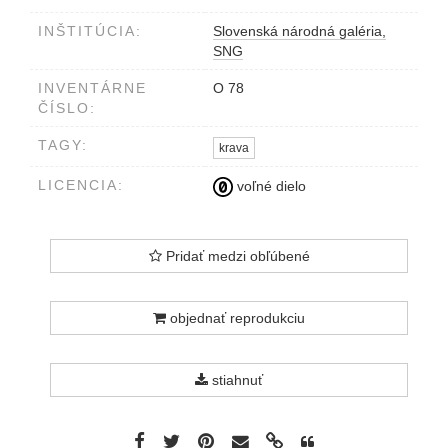
INŠTITÚCIA:
Slovenská národná galéria,
SNG
INVENTÁRNE
O 78
ČÍSLO:
TAGY:
krava
LICENCIA:
voľné dielo
Pridať medzi obľúbené
objednať reprodukciu
stiahnuť