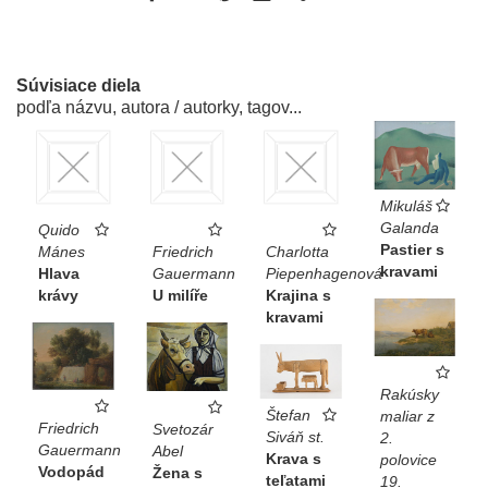
Súvisiace diela
podľa názvu, autora / autorky, tagov...
Mikuláš
Galanda
Quido
Pastier s
Mánes
Friedrich
Charlotta
kravami
Hlava
Gauermann
Piepenhagenová
krávy
U milíře
Krajina s
kravami
Rakúsky
Štefan
maliar z
Friedrich
Svetozár
Siváň st.
2.
Gauermann
Abel
Krava s
polovice
Vodopád
Žena s
teľatami
19.