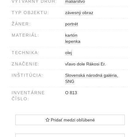
VÝTVARNÝ DRUH:
maliarstvo
TYP OBJEKTU:
závesný obraz
ŽÁNER:
portrét
MATERIÁL:
kartón
lepenka
TECHNIKA:
olej
ZNAČENIE:
vľavo dole Rákosi Er.
INŠTITÚCIA:
Slovenská národná galéria,
SNG
INVENTÁRNE
O 813
ČÍSLO:
Pridať medzi obľúbené