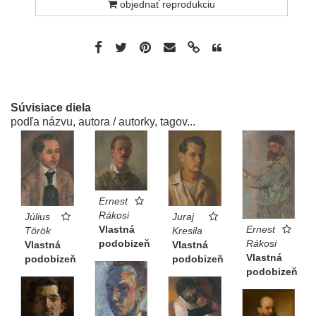
objednať reprodukciu
Súvisiace diela
podľa názvu, autora / autorky, tagov...
Ernest
Rákosi
Juraj
Július
Vlastná
Ernest
Kresila
Török
podobizeň
Rákosi
Vlastná
Vlastná
Vlastná
podobizeň
podobizeň
podobizeň