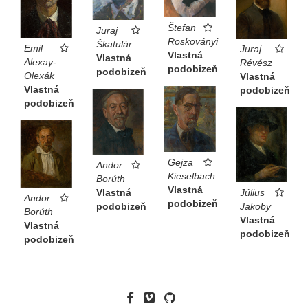
Štefan
Juraj
Roskoványi
Škatulár
Emil
Juraj
Vlastná
Vlastná
Alexay-
Révész
podobizeň
podobizeň
Olexák
Vlastná
Vlastná
podobizeň
podobizeň
Gejza
Andor
Kieselbach
Borúth
Vlastná
Július
Vlastná
Andor
podobizeň
Jakoby
podobizeň
Borúth
Vlastná
Vlastná
podobizeň
podobizeň