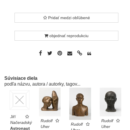
Pridať medzi obľúbené
objednať reprodukciu
Súvisiace diela
podľa názvu, autora / autorky, tagov...
Jiří
Rudolf
Rudolf
Načeradský
Rudolf
Uher
Uher
Astronaut