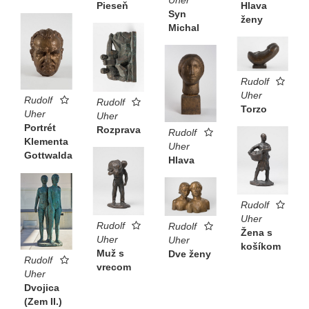
Uher
Pieseň
Hlava
Syn
ženy
Michal
Rudolf
Uher
Rudolf
Rudolf
Torzo
Uher
Uher
Portrét
Rozprava
Rudolf
Klementa
Uher
Gottwalda
Hlava
Rudolf
Uher
Rudolf
Rudolf
Žena s
Uher
Uher
košíkom
Muž s
Dve ženy
Rudolf
vrecom
Uher
Dvojica
(Zem II.)