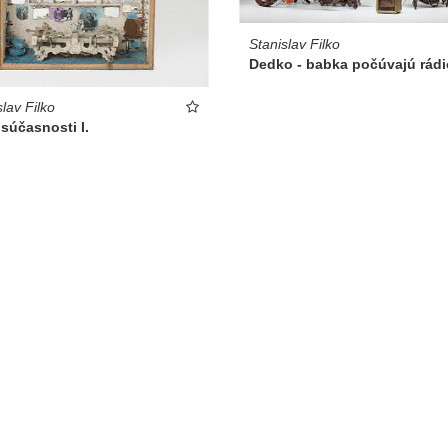
Stanislav Filko
Dedko - babka počúvajú rádi
slav Filko
 súčasnosti I.