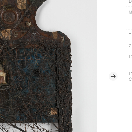
D
M
T
Z
I
I
Č