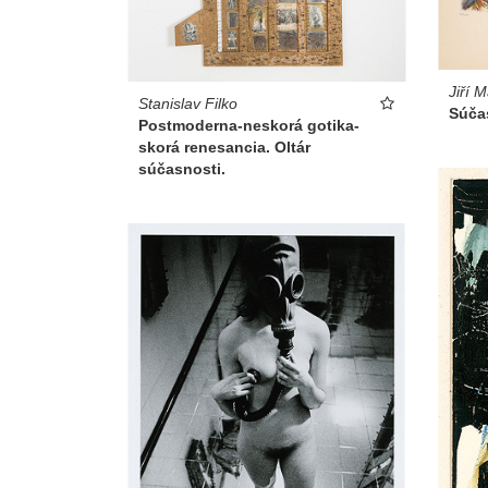
Jiří 
Stanislav Filko
Súča
Postmoderna-neskorá gotika-
skorá renesancia. Oltár
súčasnosti.