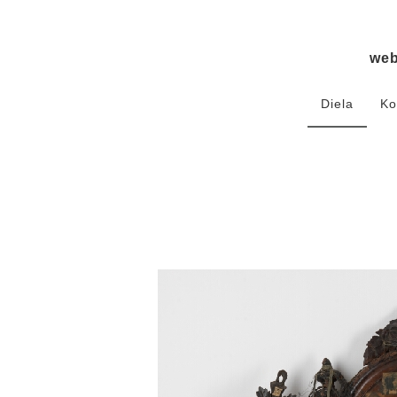
we
Diela
Ko