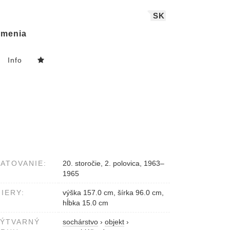
SK
menia
Info
ATOVANIE:
20. storočie, 2. polovica, 1963–
1965
IERY:
výška 157.0 cm, šírka 96.0 cm,
hĺbka 15.0 cm
VÝTVARNÝ
sochárstvo
›
objekt
›