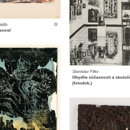
Mádlo
snosť
Stanislav Filko
Obydlie súčasnosti a skutoč
(fotodok.)