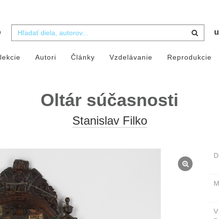
b
u
lekcie
Autori
Články
Vzdelávanie
Reprodukcie
Oltár súčasnosti
Stanislav Filko
D
M