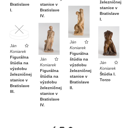
železničnej
Bratislave
stanice v
stanice v
I.
Bratislave
Bratislave
IV.
I.
Ján
Ján
Koniarek
Koniarek
Figurálna
Figurálna
Ján
štúdia na
Ján
štúdia na
Koniarek
výzdobu
Koniarek
výzdobu
Figurálna
železničnej
Štúdia I.
železničnej
štúdia na
stanice v
Torzo
stanice v
výzdobu
Bratislave
Bratislave
železničnej
II.
III.
stanice v
Bratislave
IV.