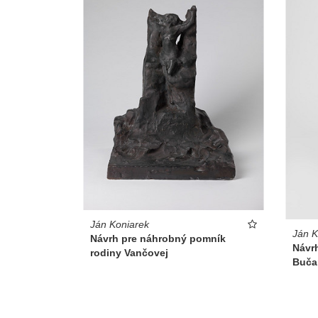
Ján Koniarek
Ján K
Návrh pre náhrobný pomník
Návr
rodiny Vančovej
Buča