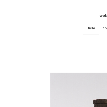
we
Diela
Ko