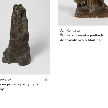
Ján Koniarek
Štúdia k pomníku padlých
dobrovoľníkov v Martine
oniarek
h na pomník padlým pre
ny