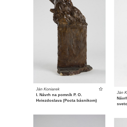
Ján Koniarek
Ján K
I. Návrh na pomník P. O.
Návr
Hviezdoslava (Pocta básnikom)
svet