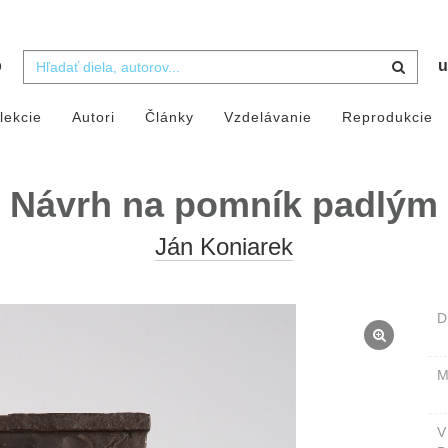
b
u
lekcie
Autori
Články
Vzdelávanie
Reprodukcie
Návrh na pomník padlým
Ján Koniarek
D
M