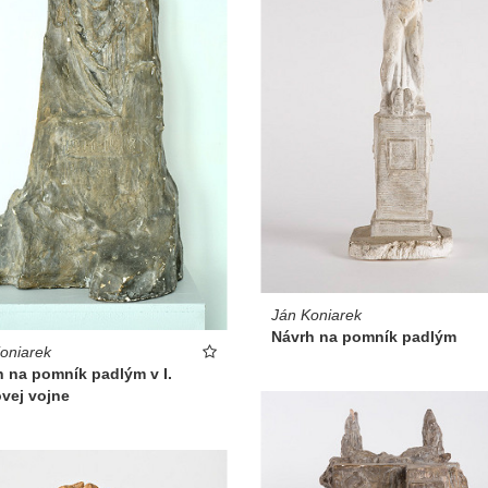
Ján Koniarek
Návrh na pomník padlým
oniarek
 na pomník padlým v I.
vej vojne