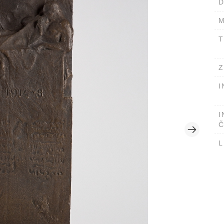
D
M
T
Z
I
I
Č
L