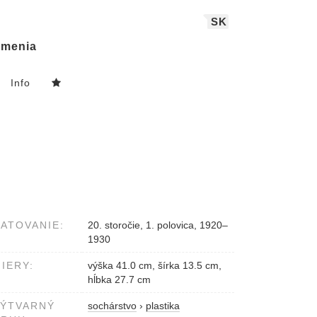
SK
menia
Info
ATOVANIE:
20. storočie, 1. polovica, 1920–
1930
IERY:
výška 41.0 cm, šírka 13.5 cm,
hĺbka 27.7 cm
VÝTVARNÝ
sochárstvo
›
plastika