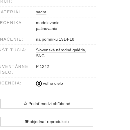
RUH:
ATERIÁL:
sadra
ECHNIKA:
modelovanie
patinovanie
NAČENIE:
na pomníku 1914-18
NŠTITÚCIA:
Slovenská národná galéria,
SNG
NVENTÁRNE
P 1242
ÍSLO:
ICENCIA:
voľné dielo
Pridať medzi obľúbené
objednať reprodukciu