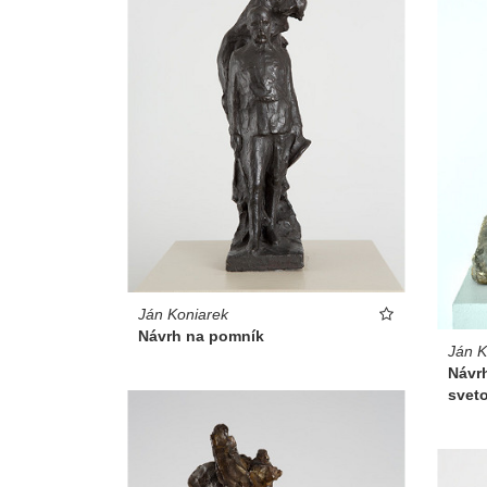
Ján Koniarek
Návrh na pomník
Ján K
Návrh
sveto