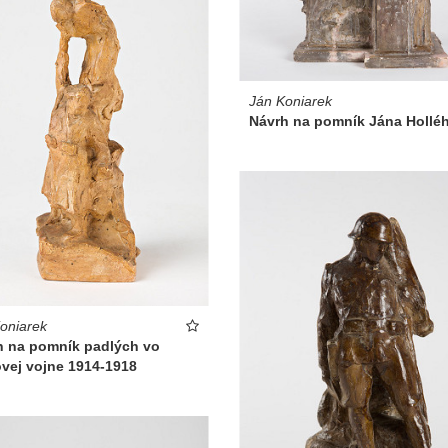
Ján Koniarek
Návrh na pomník Jána Hollé
oniarek
h na pomník padlých vo
ovej vojne 1914-1918