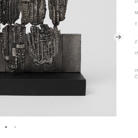
D
M
T
Z
I
I
Č