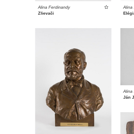
Alina Ferdinandy
Alina
Zlievači
Elégi
Alina
Ján 