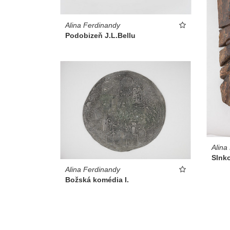
Alina Ferdinandy
Podobizeň J.L.Bellu
Alina
Slnk
Alina Ferdinandy
Božská komédia I.