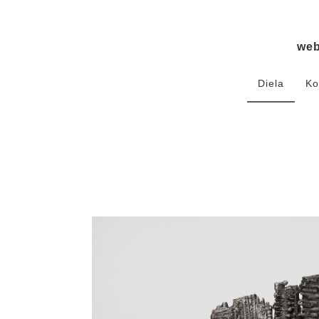
we
Diela
Ko