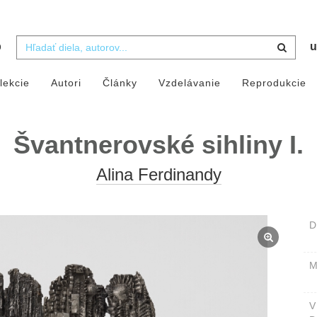
b
u
lekcie
Autori
Články
Vzdelávanie
Reprodukcie
Švantnerovské sihliny I.
Alina Ferdinandy
D
M