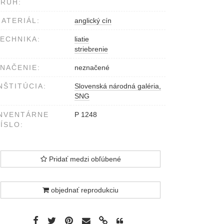
RUH:
ATERIÁL:
anglický cín
ECHNIKA:
liatie
striebrenie
NAČENIE:
neznačené
NŠTITÚCIA:
Slovenská národná galéria,
SNG
NVENTÁRNE
P 1248
ÍSLO:
Pridať medzi obľúbené
objednať reprodukciu