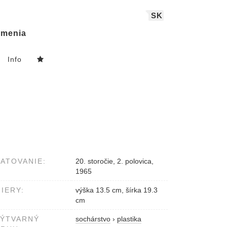
SK
menia
Info
ATOVANIE:
20. storočie, 2. polovica,
1965
IERY:
výška 13.5 cm, šírka 19.3
cm
VÝTVARNÝ
sochárstvo
›
plastika