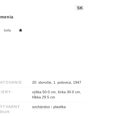
SK
menia
Info
ATOVANIE:
20. storočie, 1. polovica, 1947
IERY:
výška 50.0 cm, šírka 30.0 cm,
hĺbka 29.5 cm
VÝTVARNÝ
sochárstvo
›
plastika
RUH: