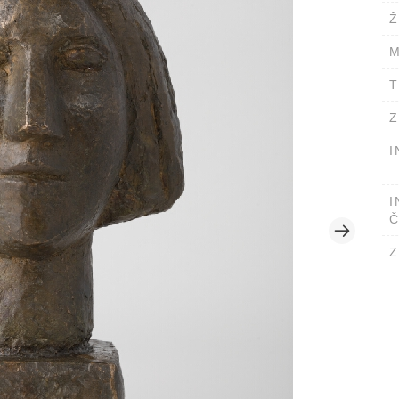
Ž
M
T
Z
I
I
Č
Z