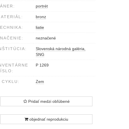
ÁNER:
portrét
ATERIÁL:
bronz
ECHNIKA:
liatie
NAČENIE:
neznačené
NŠTITÚCIA:
Slovenská národná galéria,
SNG
NVENTÁRNE
P 1269
ÍSLO:
 CYKLU:
Zem
Pridať medzi obľúbené
objednať reprodukciu