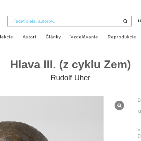
b
u
lekcie
Autori
Články
Vzdelávanie
Reprodukcie
Hlava III. (z cyklu Zem)
Rudolf Uher
D
M
D