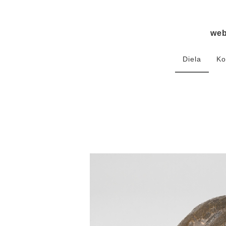
we
Diela
Ko