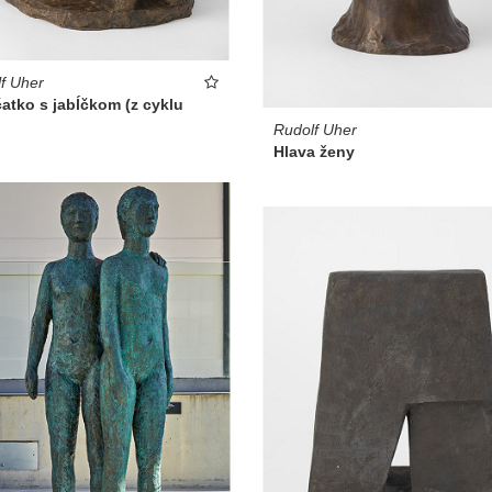
f Uher
atko s jabĺčkom (z cyklu
Rudolf Uher
Hlava ženy