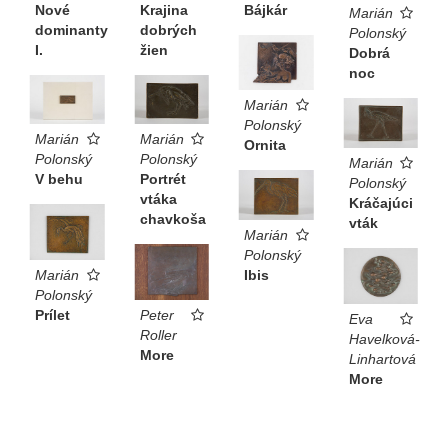
Nové
Krajina
Bájkár
Marián
dominanty
dobrých
Polonský
I.
žien
Dobrá
noc
Marián
Polonský
Marián
Marián
Ornita
Polonský
Polonský
Marián
V behu
Portrét
Polonský
vtáka
Kráčajúci
chavkoša
vták
Marián
Polonský
Marián
Ibis
Polonský
Prílet
Peter
Eva
Roller
Havelková-
More
Linhartová
More