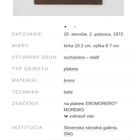
DATOVANIE:
20. storočie, 2. polovica, 1972
MIERY:
šírka 10.2 cm, výška 8.7 cm
VÝTVARNÝ DRUH:
sochárstvo
›
reliéf
TYP OBJEKTU:
plaketa
MATERIÁL:
bronz
TECHNIKA:
liatie
ZNAČENIE:
na plakete EROMORERO?
MOREMO
neznačené
zobraziť viac
INŠTITÚCIA:
Slovenská národná galéria,
SNG