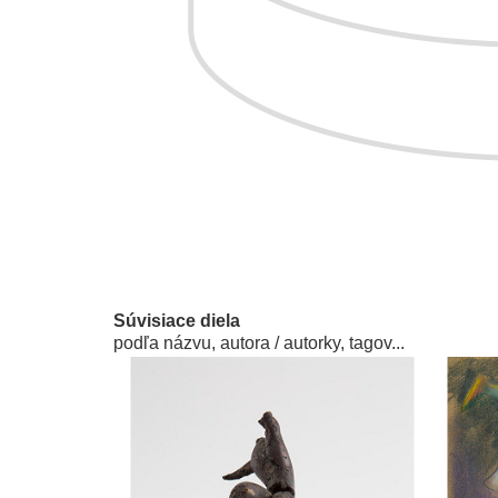
Súvisiace diela
podľa názvu, autora / autorky, tagov...