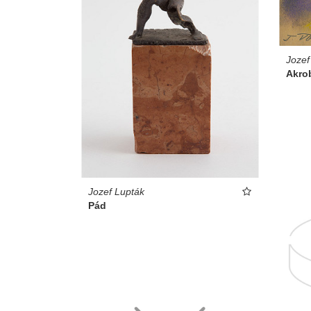
Jozef
Akro
Jozef Lupták
Pád