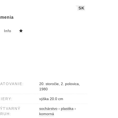
SK
menia
Info
ATOVANIE:
20. storočie, 2. polovica,
1980
IERY:
výška 20.0 cm
VÝTVARNÝ
sochárstvo
›
plastika
›
RUH:
komorná