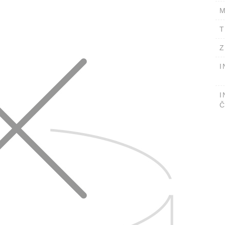
M
T
Z
I
I
Č