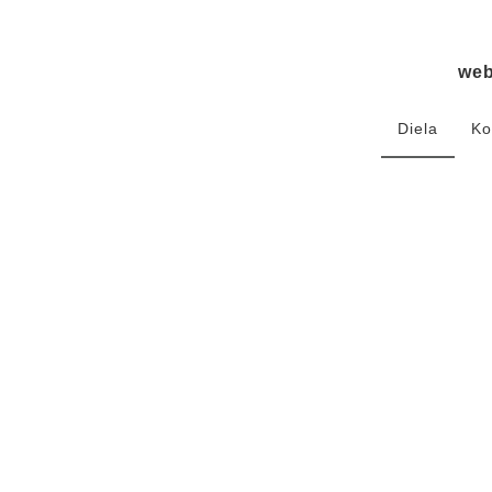
we
Diela
Ko