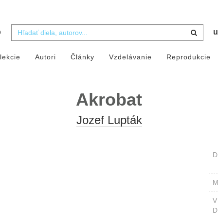
b
u
lekcie
Autori
Články
Vzdelávanie
Reprodukcie
Akrobat
Jozef Lupták
D
M
D