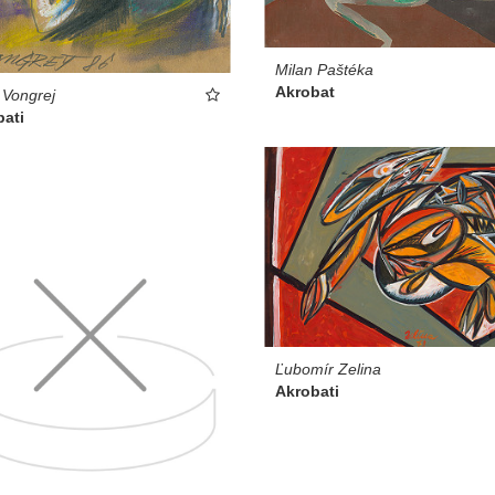
Milan Paštéka
Akrobat
 Vongrej
bati
Ľubomír Zelina
Akrobati