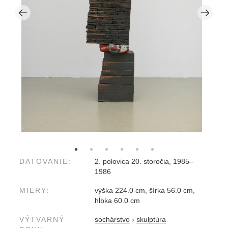
DATOVANIE:
2. polovica 20. storočia, 1985–
1986
MIERY:
výška 224.0 cm, šírka 56.0 cm,
hĺbka 60.0 cm
VÝTVARNÝ
sochárstvo
›
skulptúra