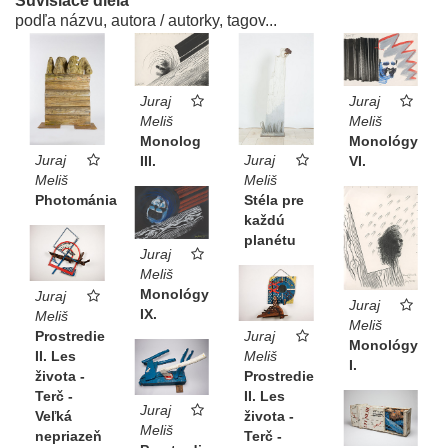
Súvisiace diela
podľa názvu, autora / autorky, tagov...
Juraj
Juraj
Meliš
Meliš
Monolog
Monológy
Juraj
Juraj
III.
VI.
Meliš
Meliš
Photománia
Stéla pre
každú
planétu
Juraj
Meliš
Monológy
Juraj
Juraj
IX.
Meliš
Meliš
Prostredie
Juraj
Monológy
II. Les
Meliš
I.
života -
Prostredie
Terč -
II. Les
Juraj
Veľká
života -
Meliš
nepriazeň
Terč -