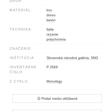
DRUH:
MATERIÁL:
kov
drevo
betón
TECHNIKA:
liatie
rezanie
polychrómia
ZNAČENIE:
INŠTITÚCIA:
Slovenská národná galéria, SNG
INVENTÁRNE
P 2569
ČÍSLO:
Z CYKLU:
Monológy
Pridať medzi obľúbené