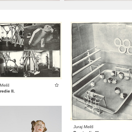
 Meliš
redie II.
Juraj Meliš