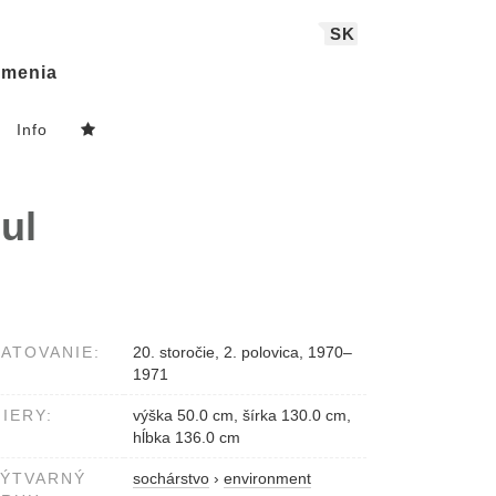
SK
menia
Info
bul
ATOVANIE:
20. storočie, 2. polovica, 1970–
1971
IERY:
výška 50.0 cm, šírka 130.0 cm,
hĺbka 136.0 cm
VÝTVARNÝ
sochárstvo
›
environment