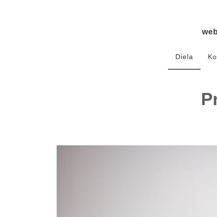
we
Diela
Ko
Pr