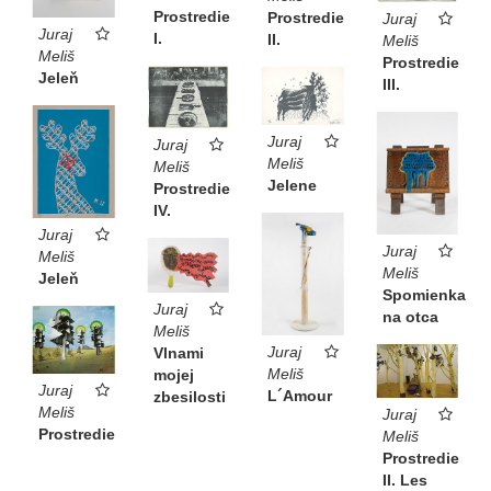
Prostredie
Prostredie
Juraj
Juraj
I.
II.
Meliš
Meliš
Prostredie
Jeleň
III.
Juraj
Juraj
Meliš
Meliš
Jelene
Prostredie
IV.
Juraj
Juraj
Meliš
Meliš
Jeleň
Spomienka
Juraj
na otca
Meliš
Juraj
Vlnami
Meliš
mojej
Juraj
L´Amour
zbesilosti
Meliš
Juraj
Prostredie
Meliš
Prostredie
II. Les