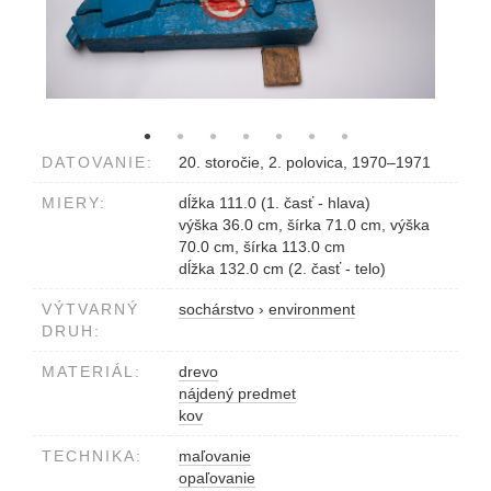
DATOVANIE:
20. storočie, 2. polovica, 1970–1971
MIERY:
dĺžka 111.0 (1. časť - hlava)
výška 36.0 cm, šírka 71.0 cm, výška
70.0 cm, šírka 113.0 cm
dĺžka 132.0 cm (2. časť - telo)
VÝTVARNÝ
sochárstvo
›
environment
DRUH:
MATERIÁL:
drevo
nájdený predmet
kov
TECHNIKA:
maľovanie
opaľovanie