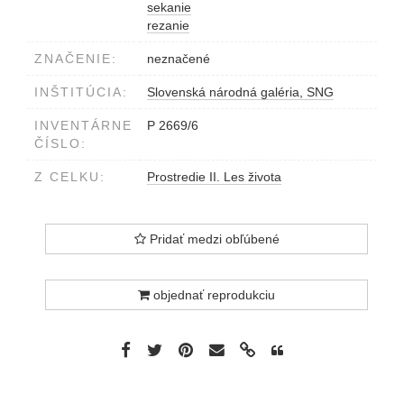
sekanie
rezanie
ZNAČENIE:
neznačené
INŠTITÚCIA:
Slovenská národná galéria, SNG
INVENTÁRNE
P 2669/6
ČÍSLO:
Z CELKU:
Prostredie II. Les života
Pridať medzi obľúbené
objednať reprodukciu