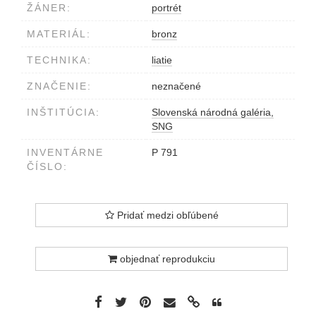
ŽÁNER:
portrét
MATERIÁL:
bronz
TECHNIKA:
liatie
ZNAČENIE:
neznačené
INŠTITÚCIA:
Slovenská národná galéria,
SNG
INVENTÁRNE
P 791
ČÍSLO:
Pridať medzi obľúbené
objednať reprodukciu