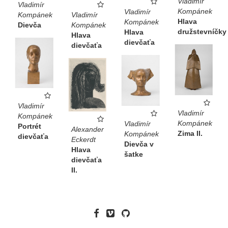
Vladimír
Vladimír
Kompánek
Vladimír
Kompánek
Vladimír
Hlava
Kompánek
Dievča
Kompánek
družstevníčky
Hlava
Hlava
dievčaťa
dievčaťa
Vladimír
Vladimír
Kompánek
Kompánek
Vladimír
Portrét
Alexander
Zima II.
Kompánek
dievčaťa
Eckerdt
Dievča v
Hlava
šatke
dievčaťa
II.