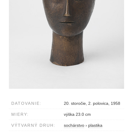
DATOVANIE:
20. storočie, 2. polovica, 1958
MIERY:
výška 23.0 cm
VÝTVARNÝ DRUH:
sochárstvo
›
plastika