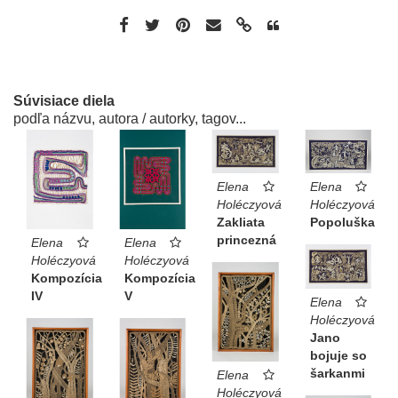
Súvisiace diela
podľa názvu, autora / autorky, tagov...
Elena
Elena
Holéczyová
Holéczyová
Zakliata
Popoluška
princezná
Elena
Elena
Holéczyová
Holéczyová
Kompozícia
Kompozícia
IV
V
Elena
Holéczyová
Jano
bojuje so
šarkanmi
Elena
Holéczyová