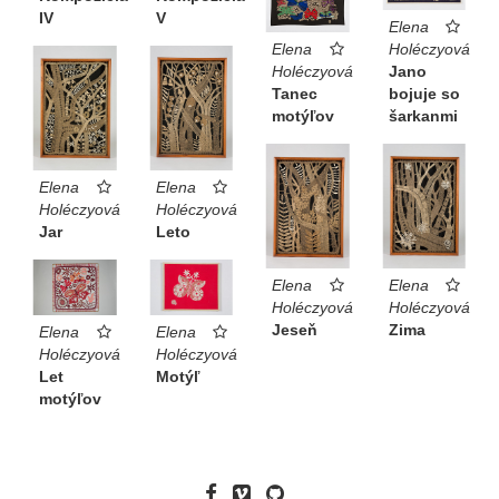
IV
V
Elena
Elena
Holéczyová
Holéczyová
Jano
Tanec
bojuje so
motýľov
šarkanmi
Elena
Elena
Holéczyová
Holéczyová
Jar
Leto
Elena
Elena
Holéczyová
Holéczyová
Jeseň
Zima
Elena
Elena
Holéczyová
Holéczyová
Let
Motýľ
motýľov