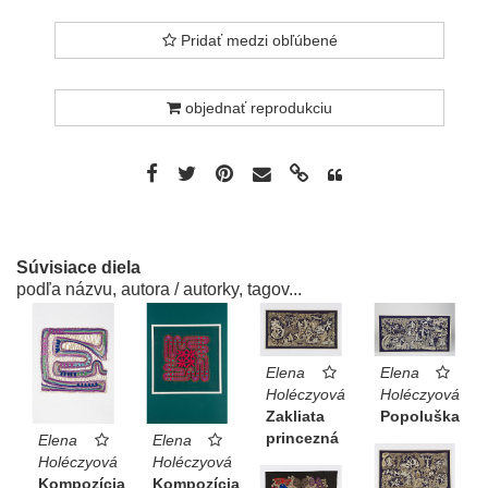
Pridať medzi obľúbené
objednať reprodukciu
Súvisiace diela
podľa názvu, autora / autorky, tagov...
Elena
Elena
Holéczyová
Holéczyová
Zakliata
Popoluška
princezná
Elena
Elena
Holéczyová
Holéczyová
Kompozícia
Kompozícia