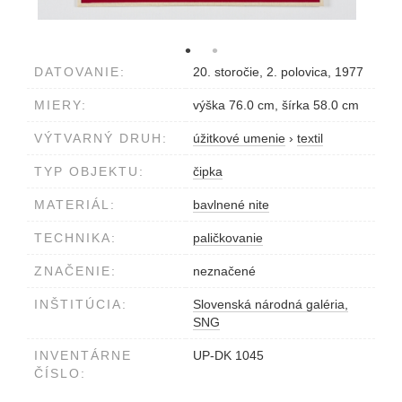
DATOVANIE:
20. storočie, 2. polovica, 1977
MIERY:
výška 76.0 cm, šírka 58.0 cm
VÝTVARNÝ DRUH:
úžitkové umenie
›
textil
TYP OBJEKTU:
čipka
MATERIÁL:
bavlnené nite
TECHNIKA:
paličkovanie
ZNAČENIE:
neznačené
INŠTITÚCIA:
Slovenská národná galéria,
SNG
INVENTÁRNE
UP-DK 1045
ČÍSLO: