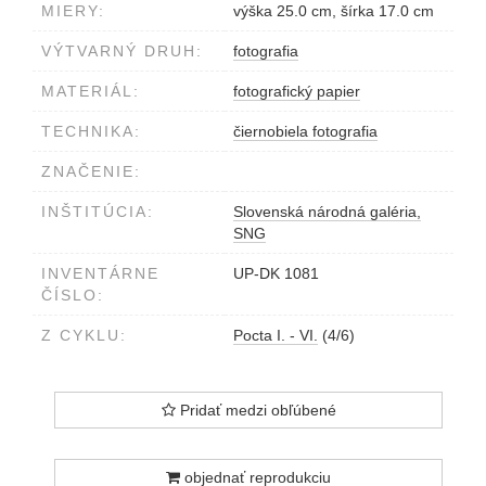
MIERY:
výška 25.0 cm, šírka 17.0 cm
VÝTVARNÝ DRUH:
fotografia
MATERIÁL:
fotografický papier
TECHNIKA:
čiernobiela fotografia
ZNAČENIE:
INŠTITÚCIA:
Slovenská národná galéria,
SNG
INVENTÁRNE
UP-DK 1081
ČÍSLO:
Z CYKLU:
Pocta I. - VI.
(4/6)
Pridať medzi obľúbené
objednať reprodukciu