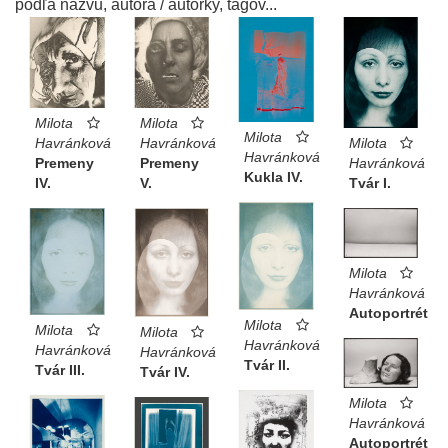
podľa názvu, autora / autorky, tagov...
Milota
Milota
Milota
Havránková
Havránková
Milota
Havránková
Premeny
Premeny
Havránková
Kukla IV.
IV.
V.
Tvár I.
Milota
Havránková
Autoportrét
Milota
Milota
Milota
Havránková
Havránková
Havránková
Tvár II.
Tvár III.
Tvár IV.
Milota
Havránková
Autoportrét