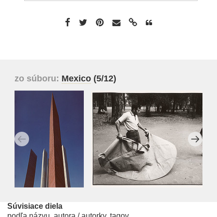
zo súboru:
Mexico
(5/12)
Súvisiace diela
podľa názvu, autora / autorky, tagov...