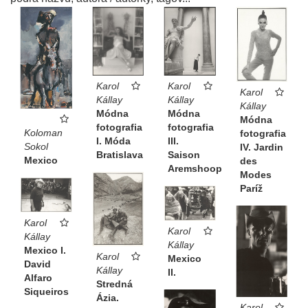
Karol
Karol
Karol
Kállay
Kállay
Kállay
Módna
Módna
Módna
fotografia
fotografia
Koloman
fotografia
I. Móda
III.
Sokol
IV. Jardin
Bratislava
Saison
Mexico
des
Aremshoop
Modes
Paríž
Karol
Karol
Kállay
Kállay
Mexico I.
Karol
Mexico
David
Kállay
II.
Alfaro
Stredná
Siqueiros
Ázia.
Karol