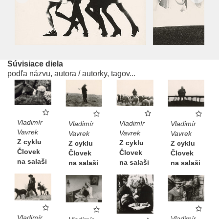
Súvisiace diela
podľa názvu, autora / autorky, tagov...
Vladimír
Vladimír
Vladimír
Vladimír
Vavrek
Vavrek
Vavrek
Vavrek
Z cyklu
Z cyklu
Z cyklu
Z cyklu
Človek
Človek
Človek
Človek
na salaši
na salaši
na salaši
na salaši
Vladimír
Vladimír