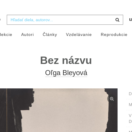
b
u
lekcie
Autori
Články
Vzdelávanie
Reprodukcie
Bez názvu
Oľga Bleyová
D
M
D