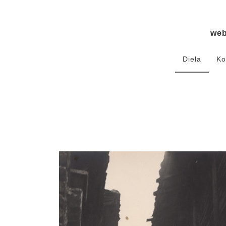
we
Diela
Ko