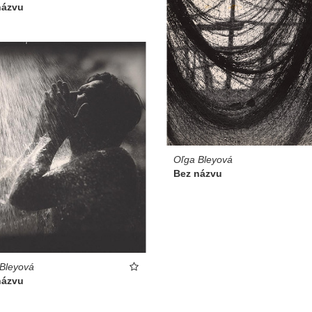
názvu
Oľga Bleyová
Bez názvu
Bleyová
názvu