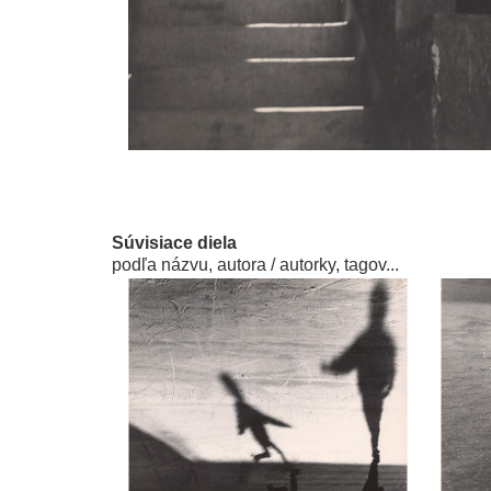
Súvisiace diela
podľa názvu, autora / autorky, tagov...