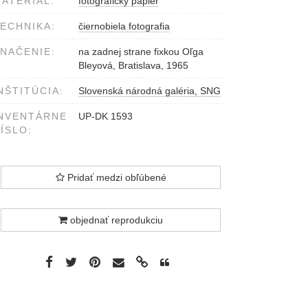
ATERIÁL:
fotografický papier
ECHNIKA:
čiernobiela fotografia
NAČENIE:
na zadnej strane fixkou Oľga
Bleyová, Bratislava, 1965
NŠTITÚCIA:
Slovenská národná galéria, SNG
NVENTÁRNE
UP-DK 1593
ÍSLO:
Pridať medzi obľúbené
objednať reprodukciu