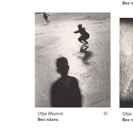
Bez 
Oľga Bleyová
Oľga 
Bez názvu
Bez 