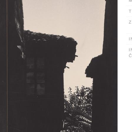
M
T
Z
I
I
Č