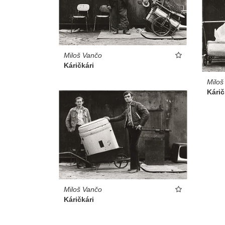
Miloš Vančo
Káričkári
Miloš
Kárič
Miloš Vančo
Káričkári