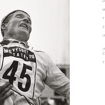
D
M
T
Z
I
I
Č
T