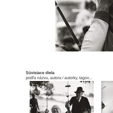
Súvisiace diela
podľa názvu, autora / autorky, tagov...