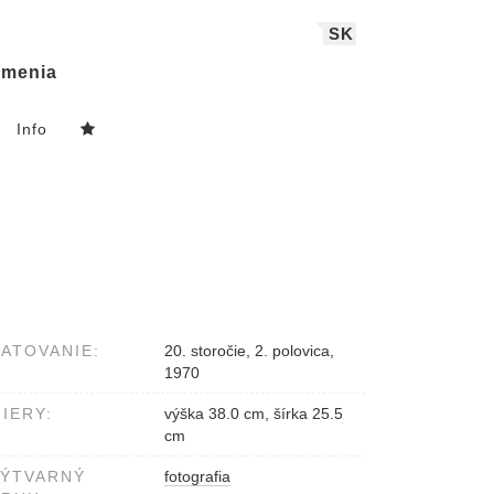
SK
menia
Info
ATOVANIE:
20. storočie, 2. polovica,
1970
IERY:
výška 38.0 cm, šírka 25.5
cm
VÝTVARNÝ
fotografia