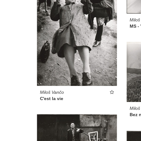
Miloš
MS - 
Miloš Vančo
C'est la vie
Miloš
Bez 