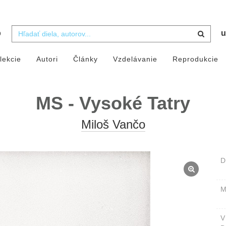
b
u
lekcie
Autori
Články
Vzdelávanie
Reprodukcie
MS - Vysoké Tatry
Miloš Vančo
D
M