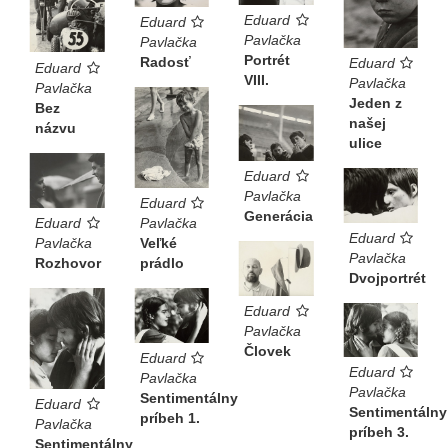
Eduard
Eduard
Pavlačka
Pavlačka
Portrét
Radosť
Eduard
Eduard
VIII.
Pavlačka
Pavlačka
Jeden z
Bez
našej
názvu
ulice
Eduard
Pavlačka
Eduard
Generácia
Pavlačka
Eduard
Eduard
Veľké
Pavlačka
Pavlačka
prádlo
Rozhovor
Dvojportrét
Eduard
Pavlačka
Človek
Eduard
Eduard
Pavlačka
Pavlačka
Sentimentálny
Eduard
Sentimentálny
príbeh 1.
Pavlačka
príbeh 3.
Sentimentálny