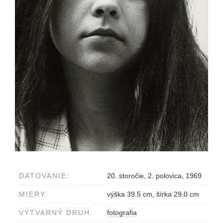
DATOVANIE:
20. storočie, 2. polovica, 1969
MIERY:
výška 39.5 cm, šírka 29.0 cm
VÝTVARNÝ DRUH:
fotografia