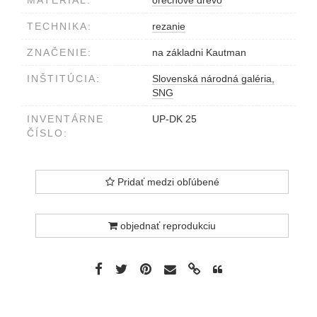
MATERIÁL:
orechové drevo
TECHNIKA:
rezanie
ZNAČENIE:
na základni Kautman
INŠTITÚCIA:
Slovenská národná galéria,
SNG
INVENTÁRNE
UP-DK 25
ČÍSLO:
Pridať medzi obľúbené
objednať reprodukciu