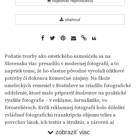
objednať reprodukciu
stiahnuť
Poňatie tvorby ako estetického samoúčelu sa na
Slovensku viac presadilo v modernej fotografii, a to
napriek tomu, že ho vlastne pôvodne vyvolali úžitkové
potreby či dokonca komerčné záujmy. Na Škole
umeleckých remesiel v Bratislave sa zriadilo fotografické
oddelenie, ktoré malo pripraviť študentov na praktické
využitie fotografie – v reklame, žurnalistike, vo
fotoateliéroch. Kvôli reklamnej fotografii bolo dôležité
zvládnuť fotografickú transkripciu objemu telies a
povrchov látok, ich textúr a štruktúr, a zároveň aj
priestorových vzťahov jednotlivých objektov navzájom.
zobraziť viac